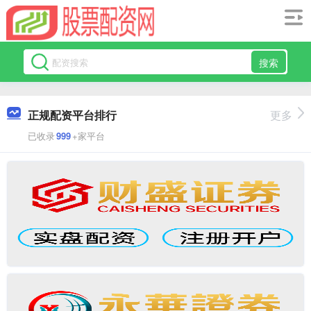
搜索
正规配资平台排行
更多
已收录
999
+家平台