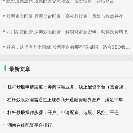
​配资股票温州 股票配资交流社区：投资理财，共话财富
​股票资金配资 股票期货配资：高杠杆投资，风险与收益并存
​四川期货配资 深圳炒股配资：解锁财富新密码，助你投资腾飞
​好的，这里有几个围绕“股票平台有哪些”关键词、适合SEO收录的标题，均在以内：
最新文章
杠杆炒股申请渠道：券商两融业务、线上配资平台（需合规）。
杠杆炒股办理需通过正规券商开通融资融券账户，满足半年交易经验+50万资产门槛。
杠杆炒股操作步骤：开户、申请配资、选股、风控、平仓
湖南在线配资平台排行